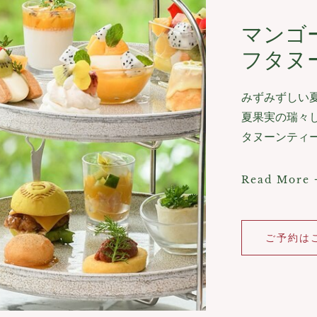
マンゴ
フタヌ
みずみずしい
夏果実の瑞々
タヌーンティ
マ
Read More
ン
ゴ
ー
＆
ト
ご予約は
ロ
ピ
カ
ル
フ
ル
ー
ツ